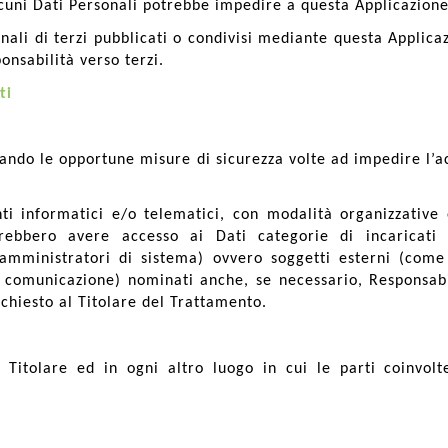
cuni Dati Personali potrebbe impedire a questa Applicazione 
nali di terzi pubblicati o condivisi mediante questa Applicaz
ponsabilità verso terzi.
ti
ttando le opportune misure di sicurezza volte ad impedire l’a
i informatici e/o telematici, con modalità organizzative 
trebbero avere accesso ai Dati categorie di incaricati c
mministratori di sistema) ovvero soggetti esterni (come for
i comunicazione) nominati anche, se necessario, Responsabi
chiesto al Titolare del Trattamento.
 Titolare ed in ogni altro luogo in cui le parti coinvolt